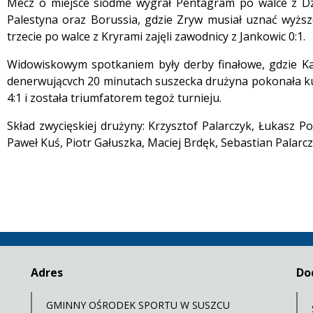
Mecz o miejsce siódme wygrał Pentagram po walce z Dzi
Palestyna oraz Borussia, gdzie Zryw musiał uznać wyższ
trzecie po walce z Kryrami zajęli zawodnicy z Jankowic 0:1.
Widowiskowym spotkaniem były derby finałowe, gdzie K
denerwującvch 20 minutach suszecka drużyna pokonała ku 
4:1 i została triumfatorem tegoż turnieju.
Skład zwycięskiej drużyny: Krzysztof Palarczyk, Łukasz Po
Paweł Kuś, Piotr Gałuszka, Maciej Brdęk, Sebastian Palarc
Adres
Do
GMINNY OŚRODEK SPORTU W SUSZCU