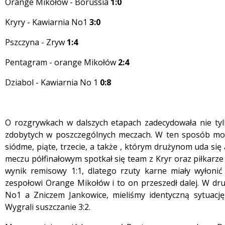
Orange Mikołów - Borussia
1:0
Kryry - Kawiarnia No1
3:0
Pszczyna - Zryw
1:4
Pentagram - orange Mikołów
2:4
Dziabol - Kawiarnia No 1
0:8
O rozgrywkach w dalszych etapach zadecydowała nie tyl
zdobytych w poszczególnych meczach. W ten sposób mogl
siódme, piąte, trzecie, a także , którym drużynom uda si
meczu półfinałowym spotkał się team z Kryr oraz piłkarz
wynik remisowy 1:1, dlatego rzuty karne miały wyłonić z
zespołowi Orange Mikołów i to on przeszedł dalej. W d
No1 a Zniczem Jankowice, mieliśmy identyczną sytuację,
Wygrali suszczanie 3:2.