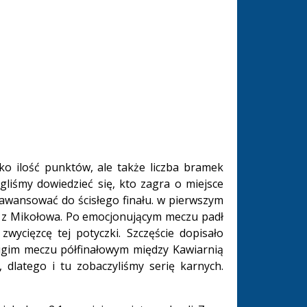
ko ilość punktów, ale także liczba bramek
iśmy dowiedzieć się, kto zagra o miejsce
ę awansować do ścisłego finału. w pierwszym
e z Mikołowa. Po emocjonującym meczu padł
wycięzcę tej potyczki. Szczęście dopisało
rugim meczu półfinałowym między Kawiarnią
 dlatego i tu zobaczyliśmy serię karnych.