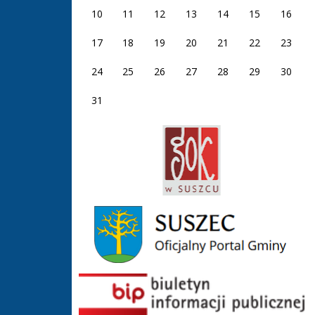
10
11
12
13
14
15
16
17
18
19
20
21
22
23
24
25
26
27
28
29
30
31
GOK Suszec
Gmina Suszec
BIP GOS Suszec