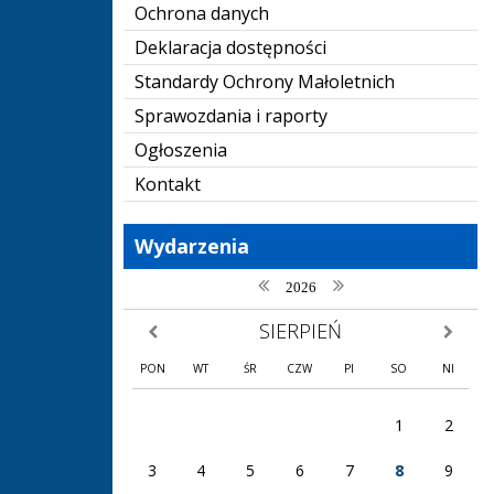
Ochrona danych
Deklaracja dostępności
Standardy Ochrony Małoletnich
Sprawozdania i raporty
Ogłoszenia
Kontakt
Wydarzenia
poprzedni rok
następny rok
2026
SIERPIEŃ
poprzedni miesiąc
następny
PON
WT
ŚR
CZW
PI
SO
NI
1
2
3
4
5
6
7
8
9