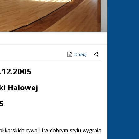
Drukuj
.12.2005
ki Halowej
05
łkarskich rywali i w dobrym stylu wygrała