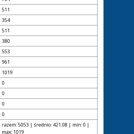
511
354
511
380
553
961
1019
0
0
0
0
razem: 5053 | średnio: 421.08 | min: 0 |
max: 1019