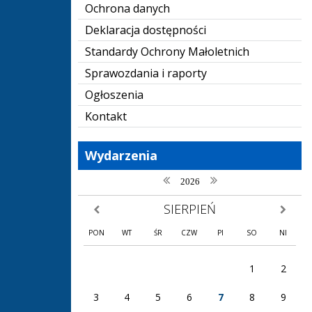
Ochrona danych
Deklaracja dostępności
Standardy Ochrony Małoletnich
Sprawozdania i raporty
Ogłoszenia
Kontakt
Wydarzenia
poprzedni rok
następny rok
2026
SIERPIEŃ
poprzedni miesiąc
następny
PON
WT
ŚR
CZW
PI
SO
NI
1
2
3
4
5
6
7
8
9