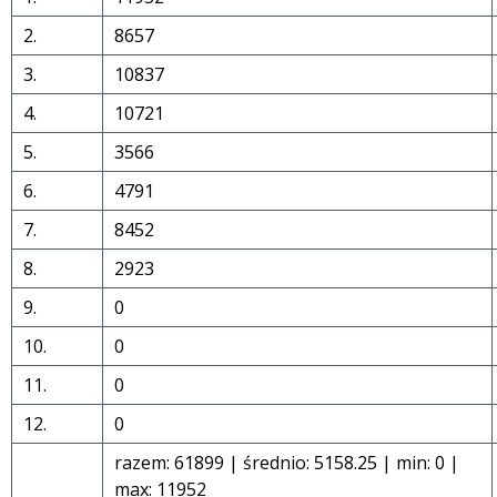
2.
8657
3.
10837
4.
10721
5.
3566
6.
4791
7.
8452
8.
2923
9.
0
 miesiąc
10.
0
11.
0
12.
0
razem: 61899 | średnio: 5158.25 | min: 0 |
max: 11952