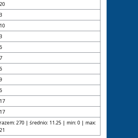
20
3
10
3
6
7
6
9
6
17
17
razem: 270 | średnio: 11.25 | min: 0 | max:
21