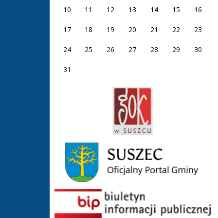
10
11
12
13
14
15
16
17
18
19
20
21
22
23
24
25
26
27
28
29
30
31
GOK Suszec
Gmina Suszec
BIP GOS Suszec