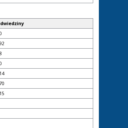
dwiedziny
0
92
8
0
14
70
15