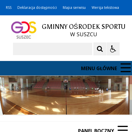
RSS
Deklaracja dostępności
Mapa serwisu
Wersja tekstowa
GMINNY OŚRODEK SPORTU
W SUSZCU
Szukaj
MENU GŁÓWNE
PANEL BOCZNY