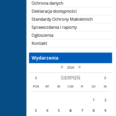
Ochrona danych
Deklaracja dostępności
Standardy Ochrony Małoletnich
Sprawozdania i raporty
Ogłoszenia
Kontakt
Wydarzenia
poprzedni rok
następny rok
2026
SIERPIEŃ
poprzedni miesiąc
następny
PON
WT
ŚR
CZW
PI
SO
NI
1
2
3
4
5
6
7
8
9