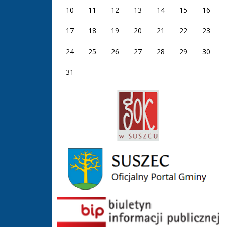
10
11
12
13
14
15
16
17
18
19
20
21
22
23
24
25
26
27
28
29
30
31
GOK Suszec
Gmina Suszec
BIP GOS Suszec