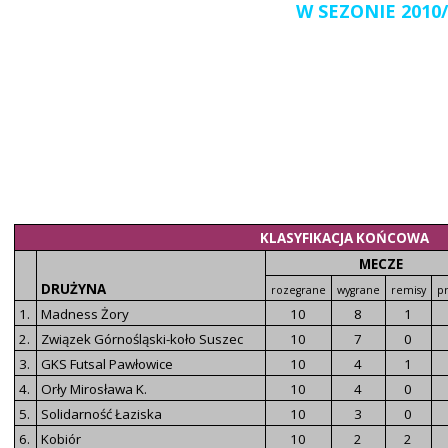
W SEZONIE 2010/
KLASYFIKACJA KOŃCOWA
MECZE
DRUŻYNA
rozegrane
wygrane
remisy
p
 miesiąc
1.
Madness Żory
10
8
1
2.
Związek Górnośląski-koło Suszec
10
7
0
3.
GKS Futsal Pawłowice
10
4
1
4.
Orły Mirosława K.
10
4
0
5.
Solidarność Łaziska
10
3
0
6.
Kobiór
10
2
2