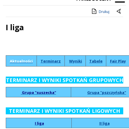
Drukuj
I liga
Treść
Aktualności
Terminarz
Wyniki
Tabele
Fair Play
TERMINARZ I WYNIKI SPOTKAŃ GRUPOWYCH
Grupa "suszecka"
Grupa "pszczyńska"
TERMINARZ I WYNIKI SPOTKAŃ LIGOWYCH
I liga
II liga