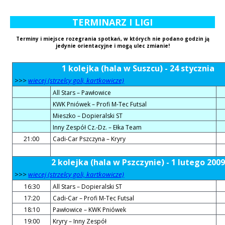
TERMINARZ I LIGI
Terminy i miejsce rozegrania spotkań, w których nie podano godzin ją
jedynie orientacyjne i mogą ulec zmianie!
1 kolejka (hala w Suszcu) - 24 stycznia
>>>
wiecej (strzelcy goli, kartkowicze)
All Stars – Pawłowice
KWK Pniówek – Profi M-Tec Futsal
Mieszko – Dopieralski ST
Inny Zespół Cz.-Dz. – Ełka Team
21:00
Cadi-Car Pszczyna – Kryry
2 kolejka (hala w Pszczynie) - 1 lutego 2009
>>>
wiecej (strzelcy goli, kartkowicze)
16:30
All Stars – Dopieralski ST
17:20
Cadi-Car – Profi M-Tec Futsal
18:10
Pawłowice – KWK Pniówek
19:00
Kryry – Inny Zespół