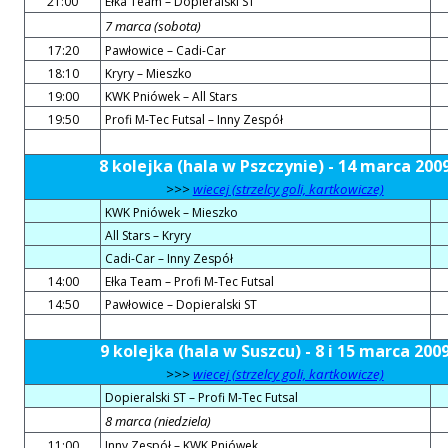
21:00
Ełka Team – Dopieralski ST
7 marca (sobota)
17:20
Pawłowice – Cadi-Car
18:10
Kryry – Mieszko
19:00
KWK Pniówek – All Stars
19:50
Profi M-Tec Futsal – Inny Zespół
8 kolejka (hala w Pszczynie) - 14 marca 200
>>>
wiecej (strzelcy goli, kartkowicze)
KWK Pniówek – Mieszko
All Stars – Kryry
Cadi-Car – Inny Zespół
14:00
Ełka Team – Profi M-Tec Futsal
14:50
Pawłowice – Dopieralski ST
9 kolejka (hala w Suszcu) - 8 i 15 marca 200
>>>
wiecej (strzelcy goli, kartkowicze)
Dopieralski ST – Profi M-Tec Futsal
8 marca (niedziela)
11:00
Inny Zespół – KWK Pniówek