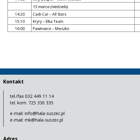
15 marca (niedziela)
14:20
Cadi-Car – All Stars
15:10
Kryry – Ełka Team
16:00
Pawłowice – Mieszko
Kontakt
tel./fax 032 449 11 14
tel. kom. 725 330 335
e-mail:
info@hala-suszec.pl
e-mail:
mk@hala-suszec.pl
Adres