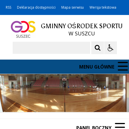
RSS
Deklaracja dostępności
Mapa serwisu
Wersja tekstowa
GMINNY OŚRODEK SPORTU
W SUSZCU
Szukaj
MENU GŁÓWNE
PANEL BOCZNY