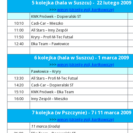
5 kolejka (hala w Suszcu) - 22 lutego 2009
>>>
wiecej (strzelcy goli, kartkowicze)
KWK Pniówek – Dopieralski ST
10:10
Cadi-Car – Mieszko
11:00
All Stars – Inny Zespół
11:50
Kryry – Profi M-Tec Futsal
12:40
Ełka Team – Pawłowice
6 kolejka (hala w Suszcu) - 1 marca 2009
>>>
wiecej (strzelcy goli, kartkowicze)
Pawłowice – Kryry
13:30
All Stars – Profi M-Tec Futsal
14:20
Cadi-Car – Dopieralski ST
15:10
KWK Pniówek – Ełka Team
16:00
Inny Zespół – Mieszko
7 kolejka (w Pszczynie) - 7 i 11 marca 2009
>>>
wiecej (strzelcy goli, kartkowicze)
11 marca (środa)