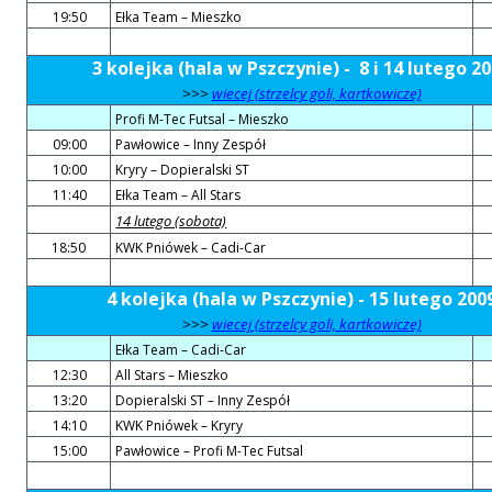
19:50
Ełka Team – Mieszko
3 kolejka (hala w Pszczynie) - 8 i 14 lutego 2
>>>
wiecej (strzelcy goli, kartkowicze)
Profi M-Tec Futsal – Mieszko
09:00
Pawłowice – Inny Zespół
10:00
Kryry – Dopieralski ST
11:40
Ełka Team – All Stars
14 lutego (sobota)
18:50
KWK Pniówek – Cadi-Car
4 kolejka (hala w Pszczynie) - 15 lutego 200
>>>
wiecej (strzelcy goli, kartkowicze)
Ełka Team – Cadi-Car
12:30
All Stars – Mieszko
13:20
Dopieralski ST – Inny Zespół
14:10
KWK Pniówek – Kryry
15:00
Pawłowice – Profi M-Tec Futsal