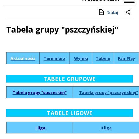
Drukuj
Tabela grupy "pszczyńskiej"
Treść
Aktualności
Terminarz
Wyniki
Tabele
Fair Play
TABELE GRUPOWE
Tabela grupy "suszeckiej"
Tabela grupy "pszczyńskiej"
TABELE LIGOWE
I liga
II liga