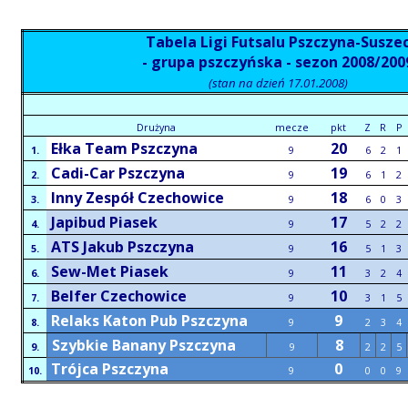
Tabela Ligi Futsalu Pszczyna-Susze
- grupa pszczyńska - sezon 2008/200
(stan na dzień 17.01.2008)
Drużyna
mecze
pkt
Z
R
P
Ełka Team Pszczyna
20
1.
9
6
2
1
Cadi-Car Pszczyna
19
2.
9
6
1
2
Inny Zespół Czechowice
18
3.
9
6
0
3
Japibud Piasek
17
4.
9
5
2
2
ATS Jakub Pszczyna
16
5.
9
5
1
3
Sew-Met Piasek
11
6.
9
3
2
4
Belfer Czechowice
10
7.
9
3
1
5
Relaks Katon Pub Pszczyna
9
8.
9
2
3
4
Szybkie Banany Pszczyna
8
9.
9
2
2
5
Trójca Pszczyna
0
10.
9
0
0
9