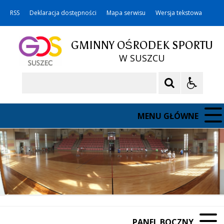
RSS
Deklaracja dostępności
Mapa serwisu
Wersja tekstowa
GMINNY OŚRODEK SPORTU
W SUSZCU
Szukaj
MENU GŁÓWNE
PANEL BOCZNY