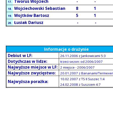
Tworus Wojciech
-
-
17.
Wojciechowski Sebastian
8
1
18.
Wojtków Bartosz
5
1
19.
Łusiak Dariusz
-
-
20.
Informacje o drużynie
Debiut w LF:
26.11.2006 z Jankowicami 5:3
Dotychczas w lidze:
trzeci sezon: od 2006/2007
Najwyższe miejsce w LF:
2 miejsce - 2006/2007
Najwyższe zwycięstwo:
20.01.2007 z Bananami/Termexe
10.02 2007 z TS II Suszec 1:4
Najwyższa porażka:
24.02.2008 z Suszcem 4:7