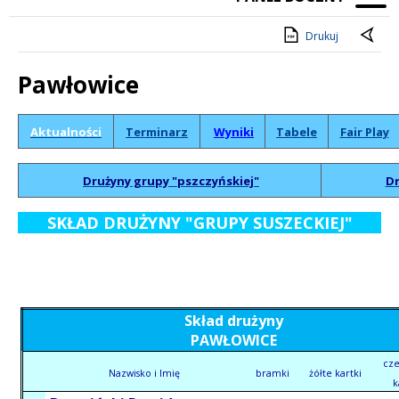
Drukuj
Pawłowice
Treść
Aktualności
Terminarz
Wyniki
Tabele
Fair Play
Drużyny grupy "pszczyńskiej"
Dr
SKŁAD DRUŻYNY "GRUPY SUSZECKIEJ"
Skład drużyny
PAWŁOWICE
cz
Nazwisko i Imię
bramki
żółte kartki
k