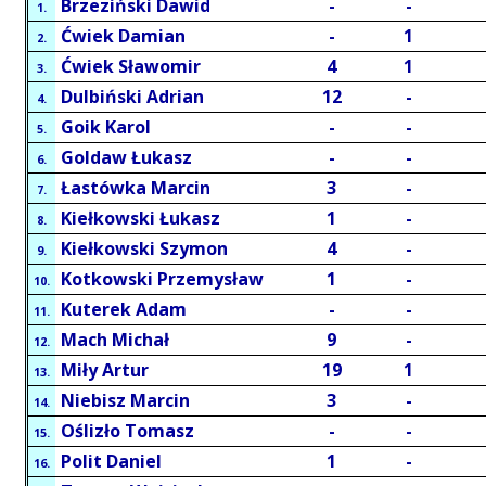
Brzeziński Dawid
-
-
1.
Ćwiek Damian
-
1
2.
Ćwiek Sławomir
4
1
3.
Dulbiński Adrian
12
-
4.
Goik Karol
-
-
5.
Goldaw Łukasz
-
-
6.
Łastówka Marcin
3
-
7.
Kiełkowski Łukasz
1
-
8.
Kiełkowski Szymon
4
-
9.
Kotkowski Przemysław
1
-
10.
Kuterek Adam
-
-
11.
Mach Michał
9
-
12.
Miły Artur
19
1
13.
Niebisz Marcin
3
-
14.
Oślizło Tomasz
-
-
15.
Polit Daniel
1
-
16.