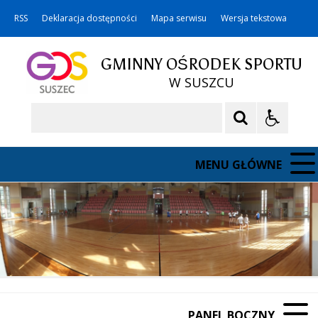
RSS
Deklaracja dostępności
Mapa serwisu
Wersja tekstowa
GMINNY OŚRODEK SPORTU
W SUSZCU
Szukaj
MENU GŁÓWNE
PANEL BOCZNY