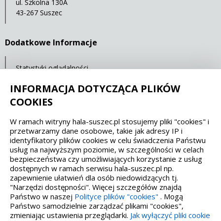
ul. Szkolna 130A
43-267 Suszec
Dodatkowe Informacje
Statystyki oglądalności
Ostatnia aktualizacja: 07.05.2021 12:00
INFORMACJA DOTYCZĄCA PLIKÓW
COOKIES
Spełniamy standardy dostępności oraz W3C
W ramach witryny hala-suszec.pl stosujemy pliki "cookies" i
przetwarzamy dane osobowe, takie jak adresy IP i
WCAG 2.1
SECTION 508
EAA/EN 301549
identyfikatory plików cookies w celu świadczenia Państwu
usług na najwyższym poziomie, w szczególności w celach
bezpieczeństwa czy umożliwiających korzystanie z usług
IS 5568
dostępnych w ramach serwisu hala-suszec.pl np.
zapewnienie ułatwień dla osób niedowidzących tj.
"Narzędzi dostępności". Więcej szczegółów znajdą
Państwo w naszej
Polityce plików "cookies"
. Mogą
Państwo samodzielnie zarządzać plikami "cookies",
zmieniając ustawienia przeglądarki.
Jak wyłączyć pliki cookie