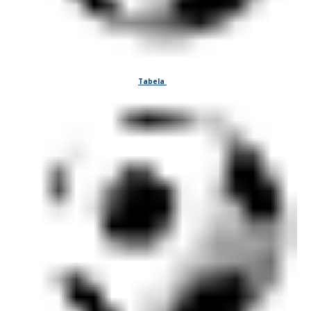
T
abela