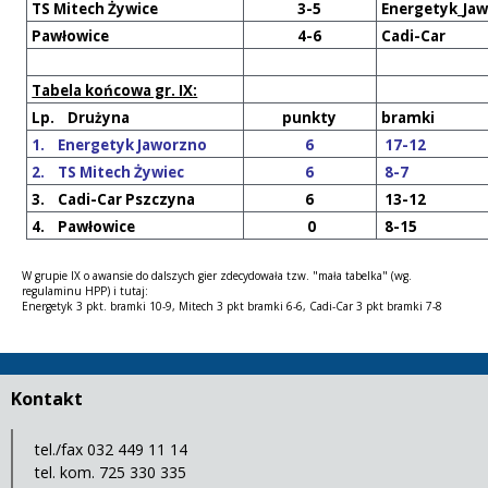
TS Mitech Żywice
3-5
Energetyk_Ja
Pawłowice
4-6
Cadi-Car
Tabela końcowa gr. IX:
Lp. Drużyna
punkty
bramki
1. Energetyk Jaworzno
6
17-12
2. TS Mitech Żywiec
6
8-7
3. Cadi-Car Pszczyna
6
13-12
4. Pawłowice
0
8-15
W grupie IX o awansie do dalszych gier zdecydowała tzw. "mała tabelka" (wg.
regulaminu HPP) i tutaj:
Energetyk 3 pkt. bramki 10-9, Mitech 3 pkt bramki 6-6, Cadi-Car 3 pkt bramki 7-8
Kontakt
tel./fax 032 449 11 14
tel. kom. 725 330 335