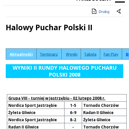
Drukuj
Halowy Puchar Polski II
Treść
Aktualnośći
Terminarz
Wyniki
Tabela
Fair Play
S
WYNIKI II RUNDY HALOWEGO PUCHARU
POLSKI 2008
Grupa VIII - turniej w Jastrzębiu - 02 lutego 2008 r.
Nordica Sport Jastrzębie
1-5
Tornado Chorzów
Żyleta Gliwice
6-9
Radan II Gliwice
Nordica Sport Jastrzębie
8-2
Żyleta Gliwice
Radan II Gliwice
-
Tornado Chorzów