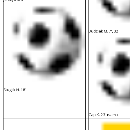
Dudziak M. 7', 32'
Stuglik N. 18'
Cap K. 23' (sam.)