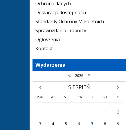
Ochrona danych
Deklaracja dostępności
Standardy Ochrony Małoletnich
Sprawozdania i raporty
Ogłoszenia
Kontakt
Wydarzenia
poprzedni rok
następny rok
2026
SIERPIEŃ
poprzedni miesiąc
następny
PON
WT
ŚR
CZW
PI
SO
NI
1
2
3
4
5
6
7
8
9