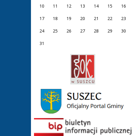
10
11
12
13
14
15
16
17
18
19
20
21
22
23
24
25
26
27
28
29
30
31
GOK Suszec
Gmina Suszec
BIP GOS Suszec