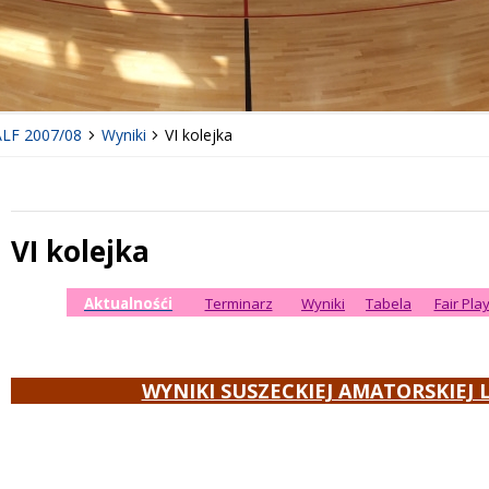
LF 2007/08
Wyniki
VI kolejka
VI kolejka
Treść
Aktualnośći
Terminarz
Wyniki
Tabela
Fair Pla
WYNIKI SUSZECKIEJ AMATORSKIEJ L