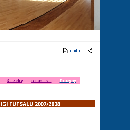
Drukuj
y
Strzelcy
Forum SALF
Drużyny
IGI FUTSALU 2007/2008