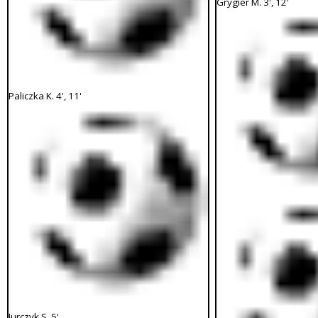
Grygier M. 3', 12'
Paliczka K. 4', 11'
Jurczyk S. 5'