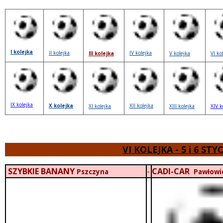
I kolejka
II kolejka
IV kolejka
III kolejka
V kolejka
VI ko
IX kolejka
X kolejka
XII kolejka
XI kolejka
XIII kolejka
XIV k
VI KOLEJKA - 5 i 6 STY
 miesiąc
SZYBKIE BANANY
-
CADI-CAR
Pszczyna
Pawłowi