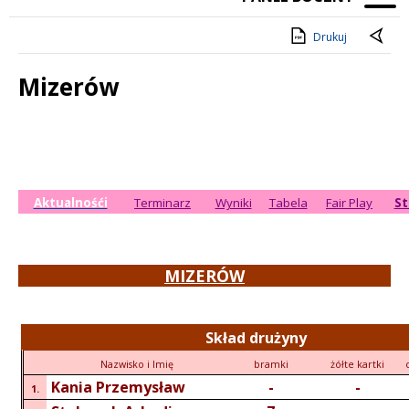
Drukuj
Mizerów
Treść
Aktualnośći
Terminarz
Wyniki
Tabela
Fair Play
St
MIZERÓW
Skład drużyny
Nazwisko i Imię
bramki
żółte kartki
Kania Przemysław
-
-
1.