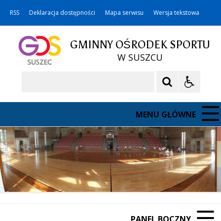
RSS
Deklaracja dostępności
Mapa serwisu
Wersja tekstowa
GMINNY OŚRODEK SPORTU
W SUSZCU
Szukaj
MENU GŁÓWNE
PANEL BOCZNY