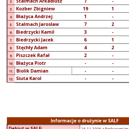
Stalmach Arkadiusz
7
-
2.
Kozber Zbigniew
19
1
3.
Błażyca Andrzej
1
-
4.
Stalmach Jarosław
7
2
5.
Biedrzycki Kamil
3
-
6.
Biedrzycki Jacek
6
1
7.
Stęchły Adam
4
2
8.
Piszczek Rafał
2
-
9.
Błażyca Piotr
-
-
10.
Biolik Damian
-
-
11.
Siuta Karol
-
-
12.
Informacje o drużynie w SALF
Debiut w SALF:
26.11.2006 z Pędzącymi Im