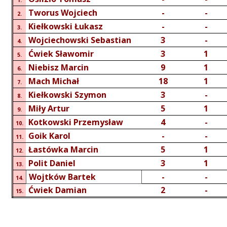
Tworus Wojciech
-
-
2.
Kiełkowski Łukasz
-
-
3.
Wojciechowski Sebastian
3
-
4.
Ćwiek Sławomir
3
1
5.
Niebisz Marcin
9
1
6.
Mach Michał
18
1
7.
Kiełkowski Szymon
3
-
8.
Miły Artur
5
1
9.
Kotkowski Przemysław
4
-
10.
Goik Karol
-
-
11.
Łastówka Marcin
5
1
12.
Polit Daniel
3
1
13.
Wojtków Bartek
-
-
14.
Ćwiek Damian
2
-
15.