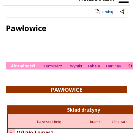
Drukuj
Pawłowice
Treść
Aktualnośći
Terminarz
Wyniki
Tabela
Fair Play
St
PAWłOWICE
Skład drużyny
Nazwisko i Imię
bramki
żółte kartki
Oślizło Tomasz
-
-
1.