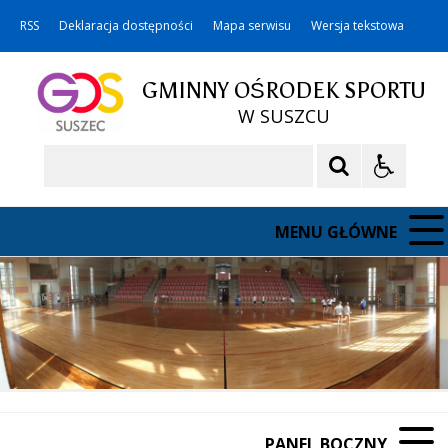
RSS
Deklaracja dostępności
Mapa serwisu
Wersja tekstowa
GMINNY OŚRODEK SPORTU
W SUSZCU
Szukaj
MENU GŁÓWNE
PANEL BOCZNY