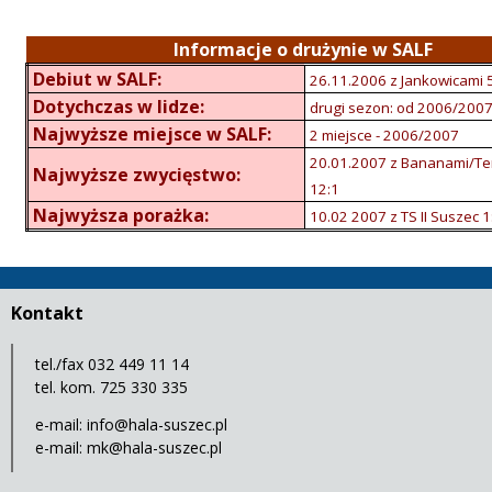
Informacje o drużynie w SALF
Debiut w SALF:
26.11.2006 z Jankowicami 
Dotychczas w lidze:
drugi sezon: od 2006/200
Najwyższe miejsce w SALF:
2 miejsce - 2006/2007
20.01.2007 z Bananami/T
Najwyższe zwycięstwo:
12:1
Najwyższa porażka:
10.02 2007 z TS II Suszec 1
Kontakt
tel./fax 032 449 11 14
tel. kom. 725 330 335
e-mail:
info@hala-suszec.pl
e-mail:
mk@hala-suszec.pl