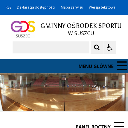
RSS
Deklaracja dostępności
Mapa serwisu
Wersja tekstowa
GMINNY OŚRODEK SPORTU
W SUSZCU
Szukaj
MENU GŁÓWNE
PANEL BOCZNY