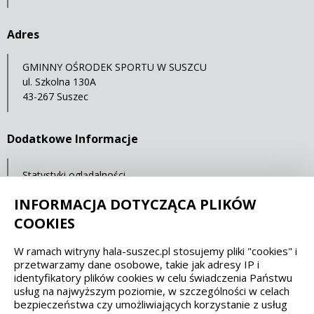
Adres
GMINNY OŚRODEK SPORTU W SUSZCU
ul. Szkolna 130A
43-267 Suszec
Dodatkowe Informacje
Statystyki oglądalności
Ostatnia aktualizacja: 07.05.2021 12:00
INFORMACJA DOTYCZĄCA PLIKÓW
COOKIES
Spełniamy standardy dostępności oraz W3C
W ramach witryny hala-suszec.pl stosujemy pliki "cookies" i
przetwarzamy dane osobowe, takie jak adresy IP i
WCAG 2.1
SECTION 508
EAA/EN 301549
identyfikatory plików cookies w celu świadczenia Państwu
usług na najwyższym poziomie, w szczególności w celach
bezpieczeństwa czy umożliwiających korzystanie z usług
IS 5568