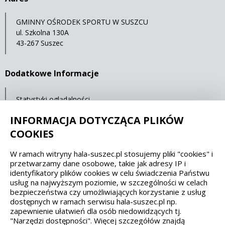
GMINNY OŚRODEK SPORTU W SUSZCU
ul. Szkolna 130A
43-267 Suszec
Dodatkowe Informacje
Statystyki oglądalności
Ostatnia aktualizacja: 07.05.2021 12:00
INFORMACJA DOTYCZĄCA PLIKÓW
COOKIES
Spełniamy standardy dostępności oraz W3C
W ramach witryny hala-suszec.pl stosujemy pliki "cookies" i
przetwarzamy dane osobowe, takie jak adresy IP i
WCAG 2.1
SECTION 508
EAA/EN 301549
identyfikatory plików cookies w celu świadczenia Państwu
usług na najwyższym poziomie, w szczególności w celach
bezpieczeństwa czy umożliwiających korzystanie z usług
IS 5568
dostępnych w ramach serwisu hala-suszec.pl np.
zapewnienie ułatwień dla osób niedowidzących tj.
"Narzędzi dostępności". Więcej szczegółów znajdą