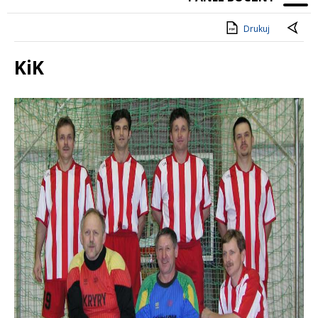
Drukuj
KiK
Treść