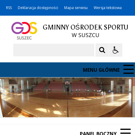
RSS
Deklaracja dostępności
Mapa serwisu
Wersja tekstowa
GMINNY OŚRODEK SPORTU
W SUSZCU
Szukaj
MENU GŁÓWNE
PANEL BOCZNY