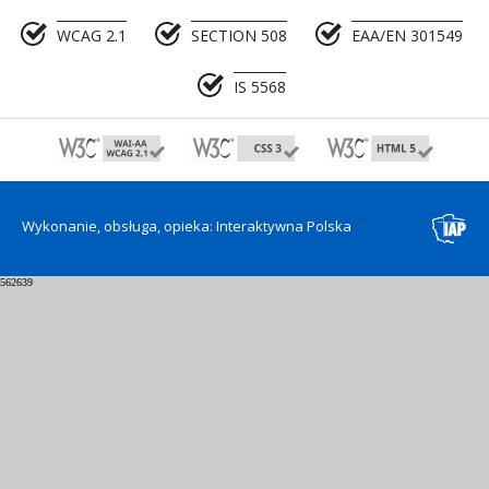
WCAG 2.1
SECTION 508
EAA/EN 301549
IS 5568
Wykonanie, obsługa, opieka: Interaktywna Polska
562639