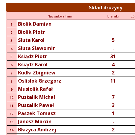
Skład drużyny
Nazwisko i Imię
bramki
żó
Biolik Damian
1.
-
Biolik Piotr
2.
-
Siuta Karol
5
3.
Siuta Sławomir
4.
-
Ksiądz Piotr
31
5.
Ksiądz Karol
4
6.
Kudła Zbigniew
2
7.
Oslislok Grzegorz
11
8.
Musiolik Rafał
9.
-
Pustalik Michał
7
10.
Pustalik Paweł
3
11.
Paszek Tomasz
1
12.
Janosz Marcin
13.
-
Błażyca Andrzej
2
14.