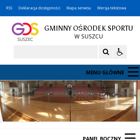
RSS
Deklaracja dostępności
Mapa serwisu
Wersja tekstowa
GMINNY OŚRODEK SPORTU
W SUSZCU
Szukaj
MENU GŁÓWNE
PANEL BOCZNY