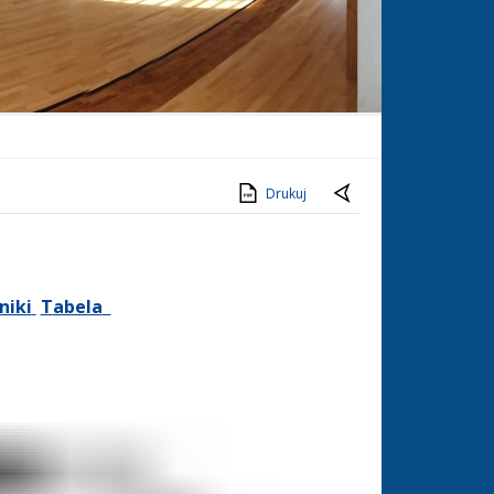
Drukuj
niki
T
abela