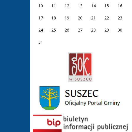
10
11
12
13
14
15
16
17
18
19
20
21
22
23
24
25
26
27
28
29
30
31
GOK Suszec
Gmina Suszec
BIP GOS Suszec