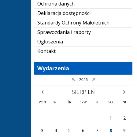
Ochrona danych
Deklaracja dostępności
Standardy Ochrony Małoletnich
Sprawozdania i raporty
Ogłoszenia
Kontakt
Wydarzenia
poprzedni rok
następny rok
2026
SIERPIEŃ
poprzedni miesiąc
następny
PON
WT
ŚR
CZW
PI
SO
NI
1
2
3
4
5
6
7
8
9