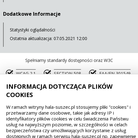
Dodatkowe Informacje
Statystyki oglądalności
Ostatnia aktualizacja: 07.05.2021 12:00
Spełniamy standardy dostępności oraz W3C
WCAG 2.1
SECTION 508
EAA/EN 301549
INFORMACJA DOTYCZĄCA PLIKÓW
IS 5568
COOKIES
W ramach witryny hala-suszec.pl stosujemy pliki "cookies" i
przetwarzamy dane osobowe, takie jak adresy IP i
identyfikatory plików cookies w celu świadczenia Państwu
usług na najwyższym poziomie, w szczególności w celach
Wykonanie, obsługa, opieka: Interaktywna Polska
bezpieczeństwa czy umożliwiających korzystanie z usług
dostępnych w ramach serwisu hala-suszec.pl np. zapewnienie