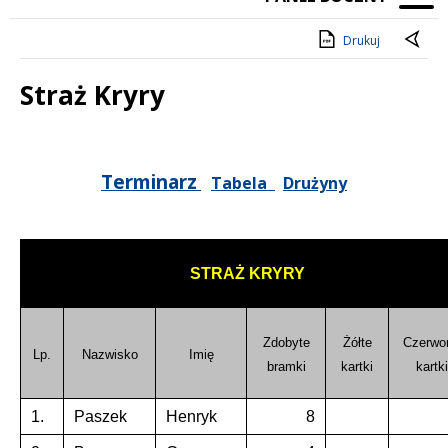
Drukuj
Straż Kryry
Treść
Terminarz
Tabela
Drużyny
STRAŻ KRYRY
Zdobyte
Żółte
Czerwo
Lp.
Nazwisko
Imię
bramki
kartki
kartki
1.
Paszek
Henryk
8