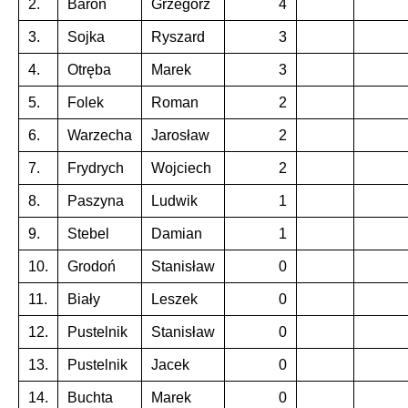
2.
Baron
Grzegorz
4
3.
Sojka
Ryszard
3
4.
Otręba
Marek
3
5.
Folek
Roman
2
6.
Warzecha
Jarosław
2
7.
Frydrych
Wojciech
2
8.
Paszyna
Ludwik
1
9.
Stebel
Damian
1
10.
Grodoń
Stanisław
0
11.
Biały
Leszek
0
12.
Pustelnik
Stanisław
0
13.
Pustelnik
Jacek
0
14.
Buchta
Marek
0