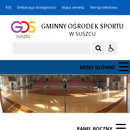
RSS
Deklaracja dostępności
Mapa serwisu
Wersja tekstowa
GMINNY OŚRODEK SPORTU
W SUSZCU
Szukaj
MENU GŁÓWNE
PANEL BOCZNY