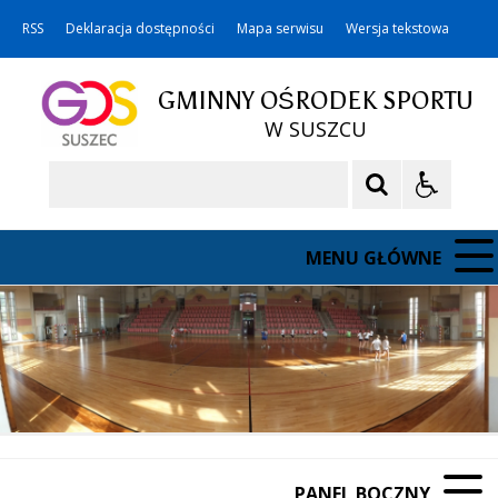
RSS
Deklaracja dostępności
Mapa serwisu
Wersja tekstowa
GMINNY OŚRODEK SPORTU
W SUSZCU
Szukaj
MENU GŁÓWNE
PANEL BOCZNY