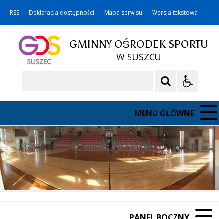
RSS
Deklaracja dostępności
Mapa serwisu
Wersja tekstowa
GMINNY OŚRODEK SPORTU
W SUSZCU
Szukaj
MENU GŁÓWNE
PANEL BOCZNY