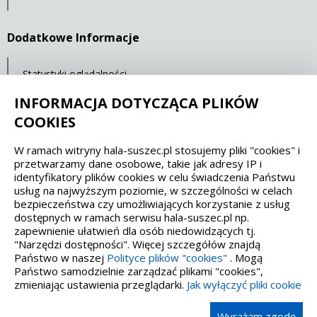
Dodatkowe Informacje
Statystyki oglądalności
Ostatnia aktualizacja: 07.05.2021 12:00
INFORMACJA DOTYCZĄCA PLIKÓW
COOKIES
Spełniamy standardy dostępności oraz W3C
W ramach witryny hala-suszec.pl stosujemy pliki "cookies" i
przetwarzamy dane osobowe, takie jak adresy IP i
WCAG 2.1
SECTION 508
EAA/EN 301549
identyfikatory plików cookies w celu świadczenia Państwu
usług na najwyższym poziomie, w szczególności w celach
bezpieczeństwa czy umożliwiających korzystanie z usług
IS 5568
dostępnych w ramach serwisu hala-suszec.pl np.
zapewnienie ułatwień dla osób niedowidzących tj.
"Narzędzi dostępności". Więcej szczegółów znajdą
Państwo w naszej
Polityce plików "cookies"
. Mogą
Państwo samodzielnie zarządzać plikami "cookies",
zmieniając ustawienia przeglądarki.
Jak wyłączyć pliki cookie
Wykonanie, obsługa, opieka: Interaktywna Polska
Wyrażam zgodę