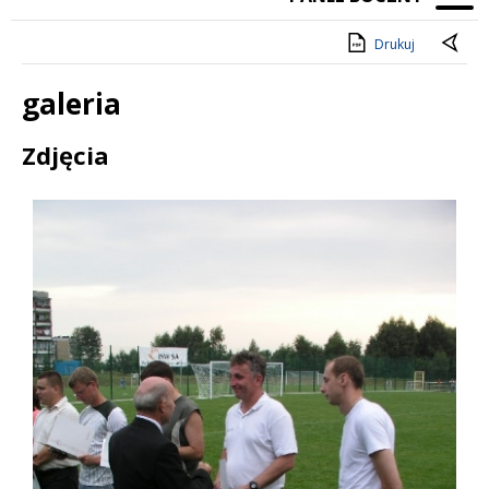
Drukuj
galeria
Treść
Zdjęcia