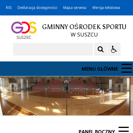
RSS
Deklaracja dostępności
Mapa serwisu
Wersja tekstowa
GMINNY OŚRODEK SPORTU
W SUSZCU
Szukaj
MENU GŁÓWNE
PANEL BOCZNY