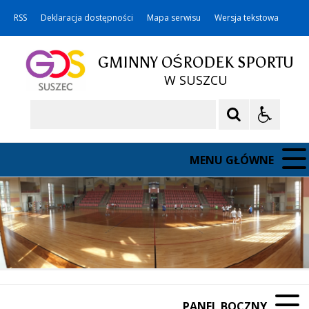
RSS
Deklaracja dostępności
Mapa serwisu
Wersja tekstowa
GMINNY OŚRODEK SPORTU
W SUSZCU
Szukaj
MENU GŁÓWNE
PANEL BOCZNY