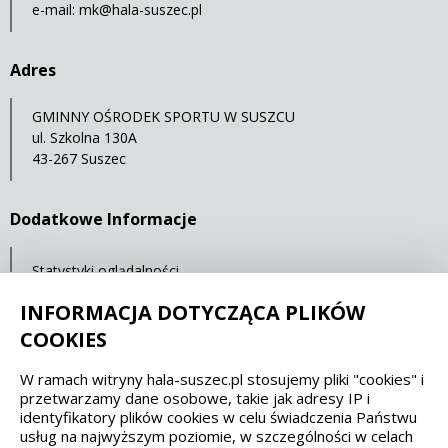
e-mail:
mk@hala-suszec.pl
Adres
GMINNY OŚRODEK SPORTU W SUSZCU
ul. Szkolna 130A
43-267 Suszec
Dodatkowe Informacje
Statystyki oglądalności
Ostatnia aktualizacja: 07.05.2021 12:00
INFORMACJA DOTYCZĄCA PLIKÓW
COOKIES
Spełniamy standardy dostępności oraz W3C
W ramach witryny hala-suszec.pl stosujemy pliki "cookies" i
przetwarzamy dane osobowe, takie jak adresy IP i
WCAG 2.1
SECTION 508
EAA/EN 301549
identyfikatory plików cookies w celu świadczenia Państwu
usług na najwyższym poziomie, w szczególności w celach