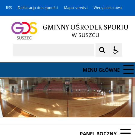
RSS
Deklaracja dostępności
Mapa serwisu
Wersja tekstowa
GMINNY OŚRODEK SPORTU
W SUSZCU
Szukaj
MENU GŁÓWNE
PANEL BOCZNY