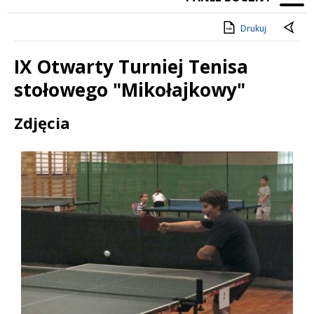
Drukuj
IX Otwarty Turniej Tenisa
stołowego "Mikołajkowy"
Treść
Zdjęcia