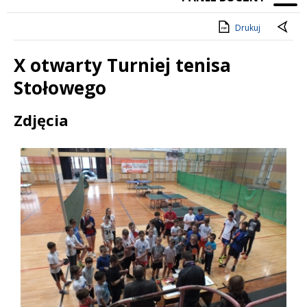
Drukuj
X otwarty Turniej tenisa
Stołowego
Treść
Zdjęcia