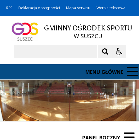
RSS
Deklaracja dostępności
Mapa serwisu
Wersja tekstowa
GMINNY OŚRODEK SPORTU
W SUSZCU
Szukaj
MENU GŁÓWNE
PANEL BOCZNY