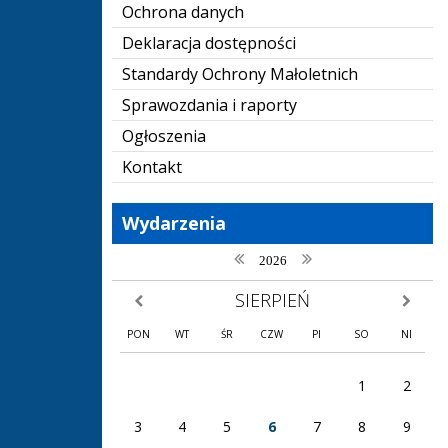
Ochrona danych
Deklaracja dostępności
Standardy Ochrony Małoletnich
Sprawozdania i raporty
Ogłoszenia
Kontakt
Wydarzenia
poprzedni rok
następny rok
2026
SIERPIEŃ
poprzedni miesiąc
następny
PON
WT
ŚR
CZW
PI
SO
NI
1
2
3
4
5
6
7
8
9