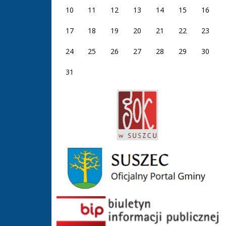
10
11
12
13
14
15
16
17
18
19
20
21
22
23
24
25
26
27
28
29
30
31
GOK Suszec
Gmina Suszec
BIP GOS Suszec