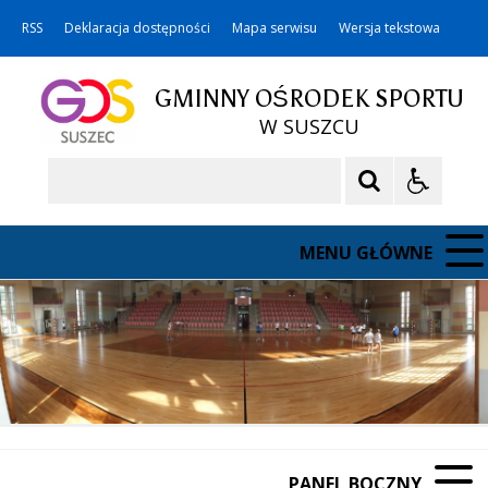
RSS
Deklaracja dostępności
Mapa serwisu
Wersja tekstowa
GMINNY OŚRODEK SPORTU
W SUSZCU
Szukaj
MENU GŁÓWNE
PANEL BOCZNY