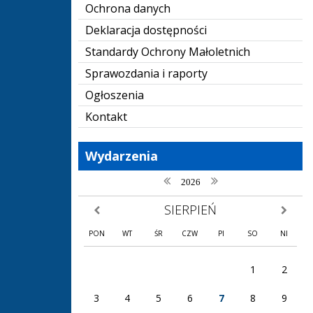
Ochrona danych
Deklaracja dostępności
Standardy Ochrony Małoletnich
Sprawozdania i raporty
Ogłoszenia
Kontakt
Wydarzenia
poprzedni rok
następny rok
2026
SIERPIEŃ
poprzedni miesiąc
następny
PON
WT
ŚR
CZW
PI
SO
NI
1
2
3
4
5
6
7
8
9