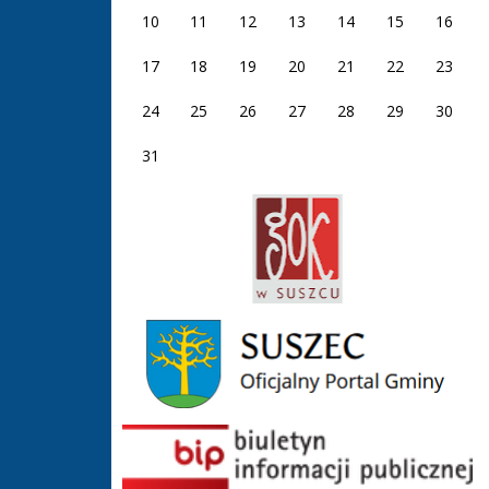
10
11
12
13
14
15
16
17
18
19
20
21
22
23
24
25
26
27
28
29
30
31
GOK Suszec
Gmina Suszec
BIP GOS Suszec