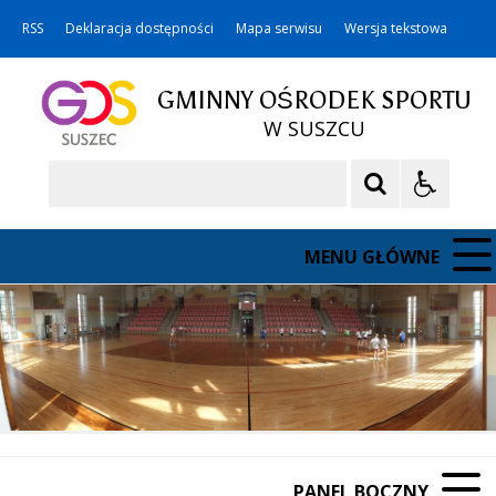
RSS
Deklaracja dostępności
Mapa serwisu
Wersja tekstowa
GMINNY OŚRODEK SPORTU
W SUSZCU
Szukaj
MENU GŁÓWNE
PANEL BOCZNY