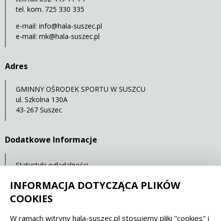
tel. kom. 725 330 335
e-mail:
info@hala-suszec.pl
e-mail:
mk@hala-suszec.pl
Adres
GMINNY OŚRODEK SPORTU W SUSZCU
ul. Szkolna 130A
43-267 Suszec
Dodatkowe Informacje
Statystyki oglądalności
Ostatnia aktualizacja: 07.05.2021 12:00
INFORMACJA DOTYCZĄCA PLIKÓW
COOKIES
Spełniamy standardy dostępności oraz W3C
W ramach witryny hala-suszec.pl stosujemy pliki "cookies" i