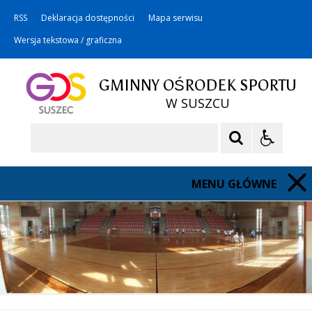
RSS
Deklaracja dostępności
Mapa serwisu
Wersja tekstowa / graficzna
GMINNY OŚRODEK SPORTU
W SUSZCU
Szukaj
MENU GŁÓWNE