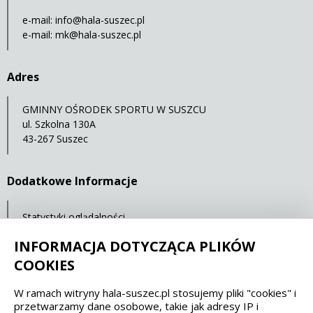
e-mail:
info@hala-suszec.pl
e-mail:
mk@hala-suszec.pl
Adres
GMINNY OŚRODEK SPORTU W SUSZCU
ul. Szkolna 130A
43-267 Suszec
Dodatkowe Informacje
Statystyki oglądalności
Ostatnia aktualizacja: 07.05.2021 12:00
INFORMACJA DOTYCZĄCA PLIKÓW
COOKIES
Spełniamy standardy dostępności oraz W3C
W ramach witryny hala-suszec.pl stosujemy pliki "cookies" i
przetwarzamy dane osobowe, takie jak adresy IP i