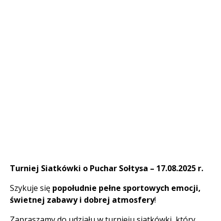
Treść
Turniej Siatkówki o Puchar Sołtysa – 17.08.2025 r.
Szykuje się
popołudnie pełne sportowych emocji,
świetnej zabawy i dobrej atmosfery
!
Zapraszamy do udziału w turnieju siatkówki, który