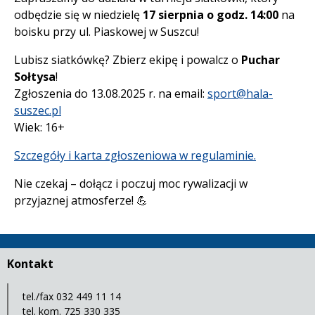
odbędzie się w niedzielę
17 sierpnia o godz. 14:00
na
boisku przy ul. Piaskowej w Suszcu!
Lubisz siatkówkę? Zbierz ekipę i powalcz o
Puchar
Sołtysa
!
Zgłoszenia do 13.08.2025 r. na email:
sport@hala-
suszec.pl
Wiek: 16+
Szczegóły i karta zgłoszeniowa w regulaminie.
Nie czekaj – dołącz i poczuj moc rywalizacji w
przyjaznej atmosferze! 💪
Kontakt
tel./fax 032 449 11 14
tel. kom. 725 330 335