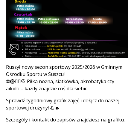
Treść
Ruszył nowy sezon sportowy 2025/2026 w Gminnym
Ośrodku Sportu w Suszcu!
⚽🏐🤸‍♂️🥋 Piłka nożna, siatkówka, akrobatyka czy
aikido – każdy znajdzie coś dla siebie.
Sprawdź tygodniowy grafik zajęć i dołącz do naszej
sportowej drużyny! 💪🔥
Szczegóły i kontakt do zapisów znajdziesz na grafiku.