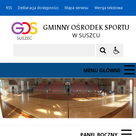
RSS
Deklaracja dostępności
Mapa serwisu
Wersja tekstowa
GMINNY OŚRODEK SPORTU
W SUSZCU
Szukaj
MENU GŁÓWNE
PANEL BOCZNY