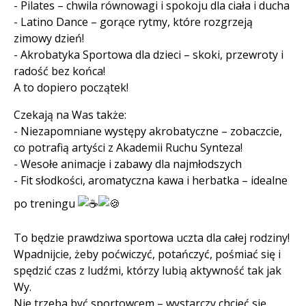
- Pilates – chwila równowagi i spokoju dla ciała i ducha
- Latino Dance – gorące rytmy, które rozgrzeją
zimowy dzień!
- Akrobatyka Sportowa dla dzieci – skoki, przewroty i
radość bez końca!
A to dopiero początek!
Czekają na Was także:
- Niezapomniane występy akrobatyczne – zobaczcie,
co potrafią artyści z Akademii Ruchu Synteza!
- Wesołe animacje i zabawy dla najmłodszych
- Fit słodkości, aromatyczna kawa i herbatka – idealne
po treningu
To będzie prawdziwa sportowa uczta dla całej rodziny!
Wpadnijcie, żeby poćwiczyć, potańczyć, pośmiać się i
spędzić czas z ludźmi, którzy lubią aktywność tak jak
Wy.
Nie trzeba być sportowcem – wystarczy chcieć się