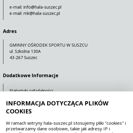
e-mail:
info@hala-suszec.pl
e-mail:
mk@hala-suszec.pl
Adres
GMINNY OŚRODEK SPORTU W SUSZCU
ul. Szkolna 130A
43-267 Suszec
Dodatkowe Informacje
Statystyki oglądalności
Ostatnia aktualizacja: 07.05.2021 12:00
INFORMACJA DOTYCZĄCA PLIKÓW
COOKIES
Spełniamy standardy dostępności oraz W3C
W ramach witryny hala-suszec.pl stosujemy pliki "cookies" i
przetwarzamy dane osobowe, takie jak adresy IP i
WCAG 2.1
SECTION 508
EAA/EN 301549