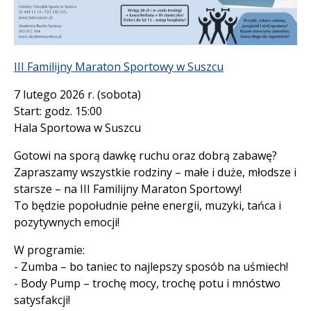
Treść
III Familijny Maraton Sportowy w Suszcu
7 lutego 2026 r. (sobota)
Start: godz. 15:00
Hala Sportowa w Suszcu
Gotowi na sporą dawkę ruchu oraz dobrą zabawę?
Zapraszamy wszystkie rodziny – małe i duże, młodsze i
starsze – na III Familijny Maraton Sportowy!
To będzie popołudnie pełne energii, muzyki, tańca i
pozytywnych emocji!
W programie:
- Zumba – bo taniec to najlepszy sposób na uśmiech!
- Body Pump – trochę mocy, trochę potu i mnóstwo
satysfakcji!