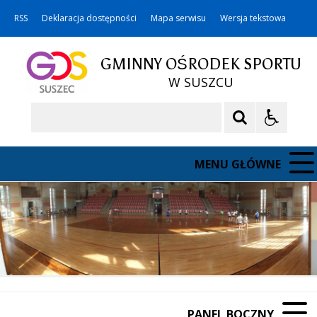
RSS
Deklaracja dostępności
Mapa serwisu
Wersja tekstowa
GMINNY OŚRODEK SPORTU
W SUSZCU
Szukaj
MENU GŁÓWNE
PANEL BOCZNY